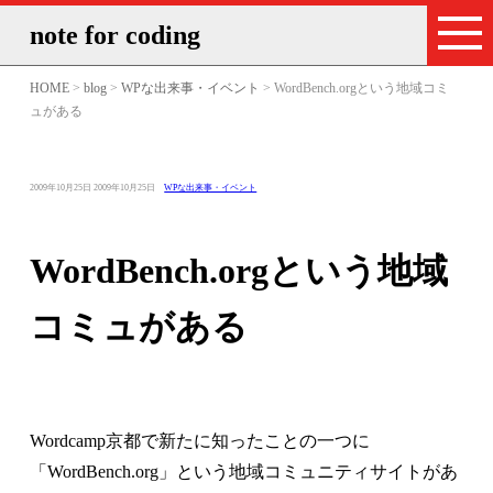
note for coding
HOME
>
blog
>
WPな出来事・イベント
> WordBench.orgという地域コミ
ュがある
投
最
カ
2009年10月25日
2009年10月25日
WPな出来事・イベント
稿
終
テ
日：
更
ゴ
新
リ
日：
ー：
WordBench.orgという地域
コミュがある
Wordcamp京都で新たに知ったことの一つに
「WordBench.org」という地域コミュニティサイトがあ