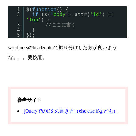
1
$(
function
() {
2
if
($(
'body'
).attr(
'id'
) ==
'top'
) {
3
//ここに書く
4
}
5
});
wordpressのheader.phpで振り分けした方が良いよう
な。。。要検証。
参考サイト
jQueryでのif文の書き方（else,else ifなども）