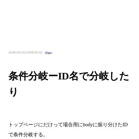
投
最
カ
2019年12月12日
2020年5月25日
jQuery
稿
終
テ
日：
更
ゴ
新
リ
日：
ー：
条件分岐ーID名で分岐した
り
トップページにだけって場合用にbodyに振り分けたID
で条件分岐する。