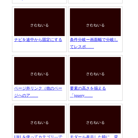
ナビを途中から固定にする
条件分岐ー画面幅で分岐し
てレスポ……
ページ外リンク（他のペー
要素の高さを揃える
ジへのア……
「jquery……
URLを使ってカテゴリ―で
モダール表示した時に、背