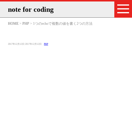
note for coding
HOME
>
PHP
> 1つのechoで複数の値を書く2つの方法
投
最
カ
2017年12月12日
2017年12月12日
PHP
稿
終
テ
日：
更
ゴ
新
リ
日：
ー：