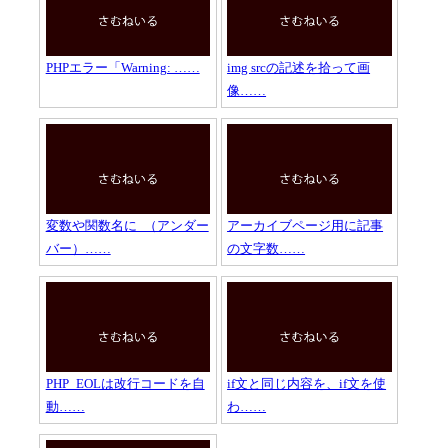
PHPエラー「Warning: ……
img srcの記述を拾って画
像……
変数や関数名に_（アンダー
アーカイブページ用に記事
バー）……
の文字数……
PHP_EOLは改行コードを自
if文と同じ内容を、if文を使
動……
わ……