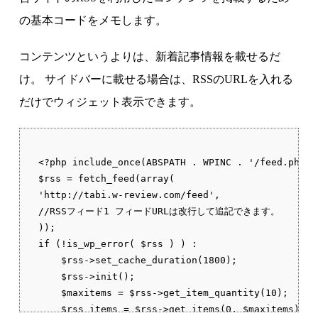
の基本コードをメモします。
コンテンツというよりは、新着記事情報を載せるだ
け。 サイドバーに載せる場合は、RSSのURLを入れる
だけでウィジェット表示できます。
<?php include_once(ABSPATH . WPINC . '/feed.php');
$rss = fetch_feed(array(

'http://tabi.w-review.com/feed',

//RSSフィード1 フィードURLは改行して追記できます。

));

if (!is_wp_error( $rss ) ) :

    $rss->set_cache_duration(1800);

    $rss->init();

    $maxitems = $rss->get_item_quantity(10);

    $rss_items = $rss->get_items(0, $maxitems);
