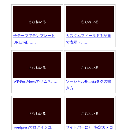
子テーマでテンプレート
カスタムフィールドを記事
URLが正……
で表示（……
WP-PostViewsでサムネ……
ソーシャル用metaタグの書
き方
wordpressでログインユ
サイドバーに♪ 特定カテゴ