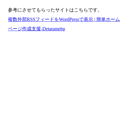
    date_default_timezone_set('Asia/Tokyo');

参考にさせてもらったサイトはこちらです。
endif;

?>

複数外部RSSフィードをWordPressで表示 | 簡単ホーム
    <?php if ($maxitems == 0) echo '<h2>No items.<
ページ作成支援-Detaramehp
    else

    foreach ( $rss_items as $item ) : ?>

    <h2><a href='<?php echo $item->get_permalink(
</h2>

<?php echo mb_substr(strip_tags($item->get_desc
<p class="postinfo">(<?php echo $item->get_date("