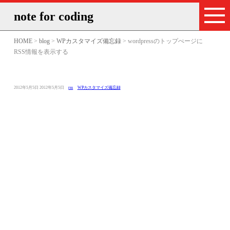
note for coding
HOME
>
blog
>
WPカスタマイズ備忘録
> wordpressのトップぺージに
RSS情報を表示する
投
最
タ
カ
2012年5月5日
2012年5月5日
rss
WPカスタマイズ備忘録
稿
終
グ：
テ
日：
更
ゴ
新
リ
日：
ー：